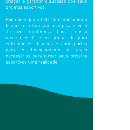
criação e garantir o sucesso dos seus
projetos esportivos.
Não deixe que a falta de conhecimento
técnico e a burocracia impeçam você
de fazer a diferença. Com o nosso
modelo, você estará preparado para
enfrentar os desafios e abrir portas
para o financiamento e apoio
necessários para tornar seus projetos
esportivos uma realidade.
O PROJETO CONTÉM