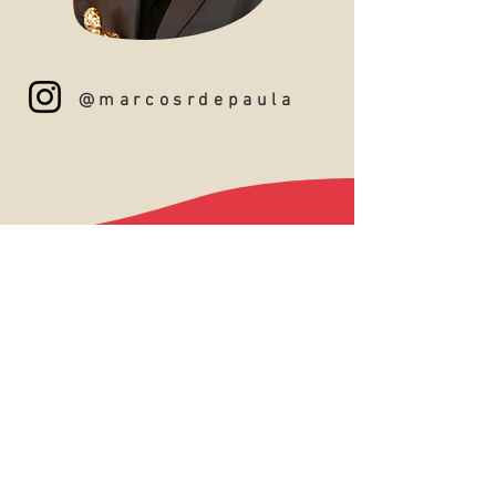
@marcosrdepaula
ATENÇÃO
Nosso modelo esportivo é
profissional, com enunciados e
preenchimentos detalhados,