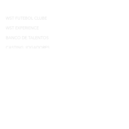
DESAFIO EDUCACIONAL
WST FUTEBOL CLUBE
WST EXPERIENCE
BANCO DE TALENTOS
CASTING JOGADORES
BLOG
INCENTIVO EM AÇÃO
SAÚDE E BEM ESTAR
JOGADOR PROFISSIONAL
AÇÕES AFIRMATIVAS
EDUCAÇÃO
LOJA
INFOPRODUTOS