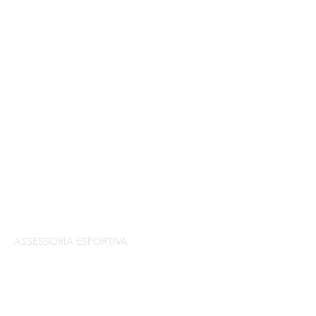
WST - ESPORTE E CULTURA
SOBRE
HISTORICO
SERVIÇOS
ASSESSORIA ESPORTIVA
CONSULTORIA P/ PROJETOS
LEIS DE INCENTIVO
CASES