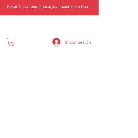
ESPORTE - CULTURA - EDUCAÇÃO - SAÚDE E BEM ESTAR
WST
Iniciar sesión
WST - ESPORTE E CULTURA