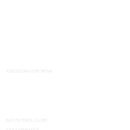
SOBRE
HISTORICO
SERVIÇOS
ASSESSORIA ESPORTIVA
CONSULTORIA P/ PROJETOS
LEIS DE INCENTIVO
CASES
DESAFIO EDUCACIONAL
WST FUTEBOL CLUBE