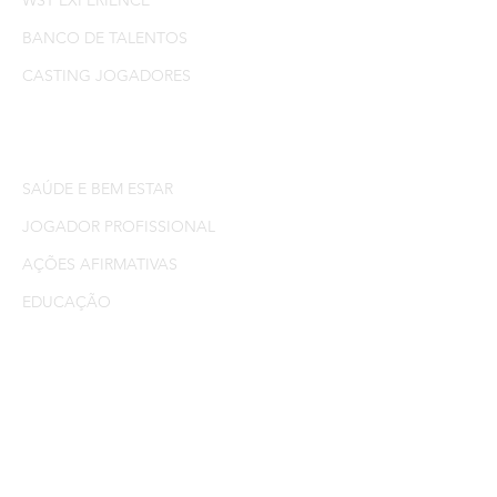
WST EXPERIENCE
BANCO DE TALENTOS
CASTING JOGADORES
BLOG
INCENTIVO EM AÇÃO
SAÚDE E BEM ESTAR
JOGADOR PROFISSIONAL
AÇÕES AFIRMATIVAS
EDUCAÇÃO
LOJA
INFOPRODUTOS
CAMISETAS
MATERIAIS ESPORTIVOS
POLÍTICA DA LOJA