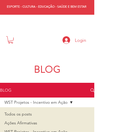
ESPORTE - CULTURA - EDUCAÇÃO - SAÚDE E BEM ESTAR
WST
Login
BLOG
BLOG
WST Projetos - Incentivo em Ação
Todos os posts
Ações Afirmativas
WST Projetos - Incentivo em Ação