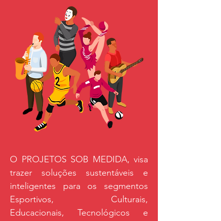
O PROJETOS SOB MEDIDA, visa
trazer soluções sustentáveis e
inteligentes para os segmentos
Esportivos, Culturais,
Educacionais, Tecnológicos e