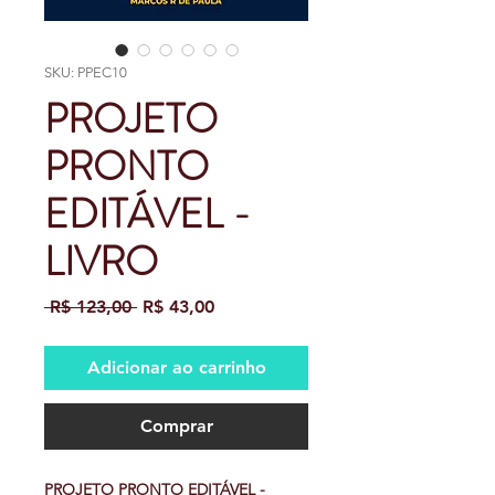
SKU: PPEC10
PROJETO
PRONTO
EDITÁVEL -
LIVRO
Preço
Preço
 R$ 123,00 
R$ 43,00
normal
promocional
Adicionar ao carrinho
Comprar
PROJETO PRONTO EDITÁVEL -