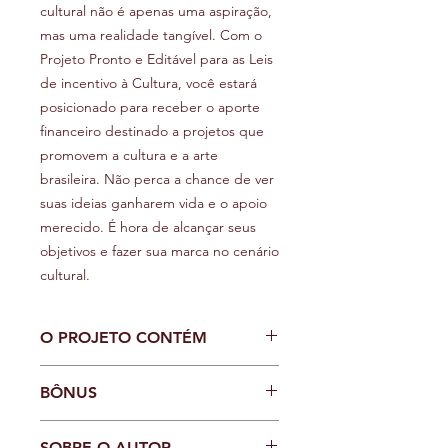
cultural não é apenas uma aspiração,
mas uma realidade tangível. Com o
Projeto Pronto e Editável para as Leis
de incentivo à Cultura, você estará
posicionado para receber o aporte
financeiro destinado a projetos que
promovem a cultura e a arte
brasileira. Não perca a chance de ver
suas ideias ganharem vida e o apoio
merecido. É hora de alcançar seus
objetivos e fazer sua marca no cenário
cultural.
O PROJETO CONTÉM
O Projeto Pronto e Editável é mais do
BÔNUS
que um simples modelo. É um guia
completo que te conduzirá através
Ao investir no projeto pronto e
de todas as etapas cruciais para a
SOBRE O AUTOR