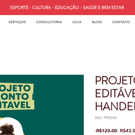
ESPORTE - CULTURA - EDUCAÇÃO - SAÚDE E BEM ESTAR
SERVIÇOS
CONSULTORIA
LOJA
BLOG
CONTATO
PROJE
EDITÁVE
HANDE
SKU: PPEE04
Regula
 R$123.00 
R$43.