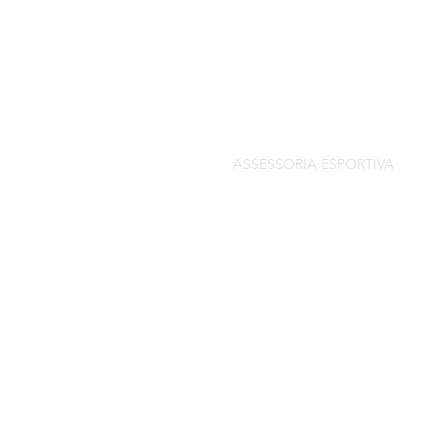
SOBRE
HISTORICO
SERVIÇOS
ASSESSORIA ESPORTIVA
CONSULTORIA P/ PROJETOS
LEIS DE INCENTIVO
CASES
DESAFIO EDUCACIONAL
POLÍTICA 