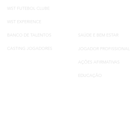
WST FUTEBOL CLUBE
BLOG
WST EXPERIENCE
INCENTIVO EM AÇÃO
BANCO DE TALENTOS
SAÚDE E BEM ESTAR
CASTING JOGADORES
JOGADOR PROFISSIONAL
AÇÕES AFIRMATIVAS
EDUCAÇÃO
DE PRIVACIDADE
TERMOS DE USO
POLÍTICA DE 