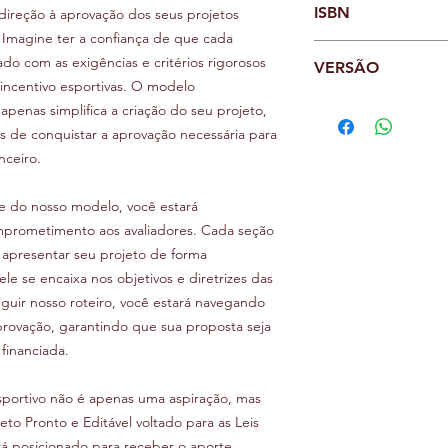
que inclui:
em competições escol
técnico e social dos 
ISBN
direção à aprovação dos seus projetos
palestrante, artista p
Objetivo Geral
ligas regionais e na
em mãos tudo o que p
ex-atleta. Sua especi
. Imagine ter a confiança de que cada
Objetivos Específi
Planilha orçamentá
de desenvolvimento 
eficiente e alinhado à
sua vasta experiênci
Metodologia
ado com as exigências e critérios rigorosos
Cronograma de d
VERSÃO
desempenha um papel
proporcionando oport
guia confiável para d
Fases de execuçã
 incentivo esportivas. O modelo
Cronograma de at
atletas e no fortale
promissores no Hand
Brasil.
Grade horária
1.0
penas simplifica a criação do seu projeto,
instrumento de integr
Ficha técnica
Itens indispensáveis
de conquistar a aprovação necessária para
Ao longo dos anos, 
Critérios de seleç
nceiro.
experiências valiosa
Justificativa
projetos. Sua visão 
Metas qualitativas
ângulos diferentes s
e do nosso modelo, você estará
Metas quantitativ
projetos bem-sucedid
Estratégias de aç
omprometimento aos avaliadores. Cada seção
informar, Marcos de P
Conteúdo progra
apresentar seu projeto de forma
e insights inovadore
 se encaixa nos objetivos e diretrizes das
oportunidades ofereci
eguir nosso roteiro, você estará navegando
rovação, garantindo que sua proposta seja
Marcos é o fundador
financiada.
dedicada ao desenvol
que promovem o cresc
educacional. Sua amp
sportivo não é apenas uma aspiração, mas
áreas impulsionam se
eto Pronto e Editável voltado para as Leis
sucesso dos projetos
rá posicionado para receber o aporte