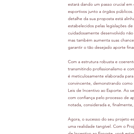
estará dando um passo crucial em 
esportivos junto a órgãos públicos
detalhe da sua proposta está alinh
estabelecidos pelas legislações de
cuidadosamente desenvolvido não a
mas também aumenta suas chances 
garantir o tão desejado aporte fina
Com a estrutura robusta e coerent
transmitindo profissionalismo e c
é meticulosamente elaborada para 
convincente, demonstrando como ele
Leis de Incentivo ao Esporte. Ao s
com confiança pelo processo de ap
notada, considerada e, finalmente, 
Agora, o sucesso do seu projeto e
uma realidade tangível. Com o Proj
de Incentivo ao Esporte, você esta